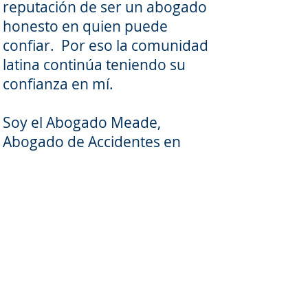
reputación de ser un abogado
honesto en quien puede
confiar. Por eso la comunidad
latina continúa teniendo su
confianza en mí.
Soy el Abogado Meade,
Abogado de Accidentes en
Virginia. Mi familia ha dado
representación legal en Virginia
por más de 250 años. Son
ocho generaciones en ganar
casos. Si ha sido lesionado en
un accidente, llame hoy para su
consulta gratis. Quiero
ayudarle.
(804) 310-7037
.